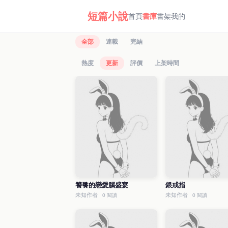
短篇小說
首頁
書庫
書架
我的
全部
連載
完結
熱度
更新
評價
上架時間
饕餮的戀愛腦盛宴
銀戒指
未知作者
未知作者
0 閱讀
0 閱讀