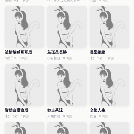
櫻桃小酒
桔子今天也在努力奮斗
凡荔
0 閱讀
0 閱讀
0 閱讀
被情敵喊哥哥后
若孤星長勝
長樂綰綰
N茜子N
小台柚森
未知作者
0 閱讀
0 閱讀
0 閱讀
資助白眼狼后
她走茶涼
交換人生.
未知作者
未知作者
佚名
0 閱讀
0 閱讀
0 閱讀