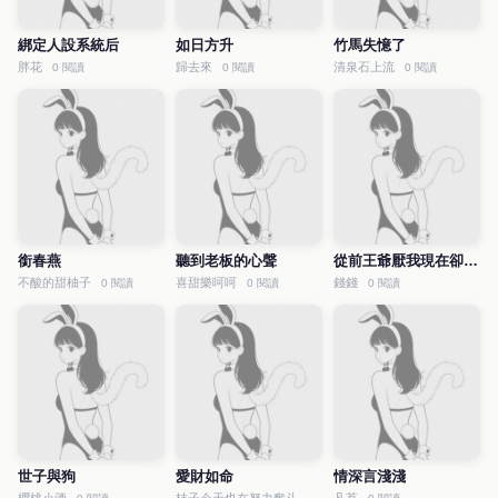
綁定人設系統后
如日方升
竹馬失憶了
胖花
歸去來
清泉石上流
0 閱讀
0 閱讀
0 閱讀
銜春燕
聽到老板的心聲
從前王爺厭我現在卻抱著我不撒手
不酸的甜柚子
喜甜樂呵呵
錢錢
0 閱讀
0 閱讀
0 閱讀
世子與狗
愛財如命
情深言淺淺