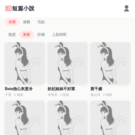
短篇小說
全部
連載
完結
熱度
更新
評價
上架時間
Beta他心灰意冷
妖妃妹妹不好當
賀千歲
子美
木與禾
遠山長
0 閱讀
0 閱讀
0 閱讀