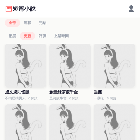
短篇小說
全部
連載
完結
熱度
更新
評價
上架時間
虐文規則怪談
創亖綠茶假千金
垂簾
不抽煙抽男人
星河故事會
一盞茗
0 閱讀
0 閱讀
0 閱讀