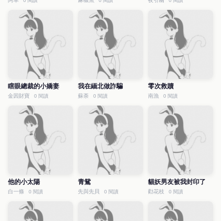
阿幸
麻椒魚
夜引幽
0 閱讀
0 閱讀
0 閱讀
瞎眼總裁的小嬌妻
我在緬北做詐騙
零次救贖
金因財寶
蘇荼
南漁
0 閱讀
0 閱讀
0 閱讀
他的小太陽
青鴛
貓妖男友被我封印了
白一條
先與先貝
勸花枝
0 閱讀
0 閱讀
0 閱讀