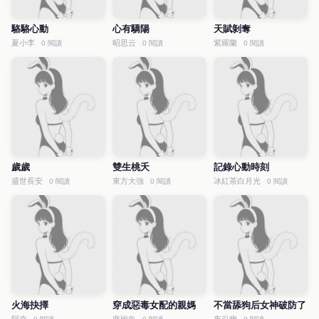
駱駱心動
心有驕陽
天賦剝奪
夏小李
昭思云
紫羅蘭
0 閱讀
0 閱讀
0 閱讀
歲歲
雙生桃夭
記錄心動時刻
盛世長安
東方大強
冰紅茶白月光
0 閱讀
0 閱讀
0 閱讀
火海抉擇
穿成惡毒女配的親媽
不當舔狗后女神破防了