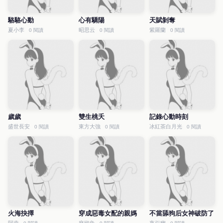
駱駱心動
心有驕陽
天賦剝奪
夏小李
昭思云
紫羅蘭
0 閱讀
0 閱讀
0 閱讀
歲歲
雙生桃夭
記錄心動時刻
盛世長安
東方大強
冰紅茶白月光
0 閱讀
0 閱讀
0 閱讀
火海抉擇
穿成惡毒女配的親媽
不當舔狗后女神破防了