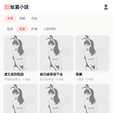
短篇小說
全部
連載
完結
熱度
更新
評價
上架時間
虐文規則怪談
創亖綠茶假千金
垂簾
不抽煙抽男人
星河故事會
一盞茗
0 閱讀
0 閱讀
0 閱讀