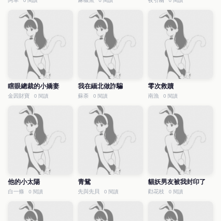
阿幸
麻椒魚
夜引幽
0 閱讀
0 閱讀
0 閱讀
瞎眼總裁的小嬌妻
我在緬北做詐騙
零次救贖
金因財寶
蘇荼
南漁
0 閱讀
0 閱讀
0 閱讀
他的小太陽
青鴛
貓妖男友被我封印了
白一條
先與先貝
勸花枝
0 閱讀
0 閱讀
0 閱讀