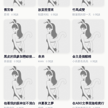
舊宮春
故棠照雪來
竹馬成雙
君祤
朝露何枯
睡蓮開的那一天
0 閱讀
0 閱讀
0 閱讀
黑皮的我參加戀綜後爆紅了
表弟
金主是個醋精
喜揚揚
kkkk
小高要長高高
0 閱讀
0 閱讀
0 閱讀
他看我的眼神並不清白
仲夏夜之夢
在ABO文學里陰暗爬行