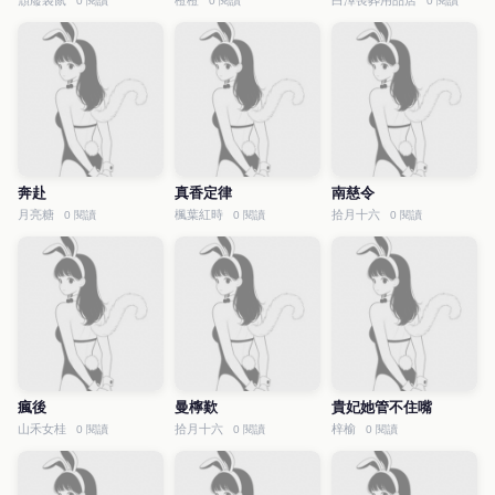
頹廢袋鼠
橙橙
白澤喪葬用品店
0 閱讀
0 閱讀
0 閱讀
奔赴
真香定律
南慈令
月亮糖
楓葉紅時
拾月十六
0 閱讀
0 閱讀
0 閱讀
瘋後
曼檸歎
貴妃她管不住嘴
山禾女桂
拾月十六
梓榆
0 閱讀
0 閱讀
0 閱讀