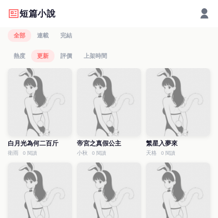
短篇小說
全部
連載
完結
熱度
更新
評價
上架時間
白月光為何二百斤
帝宮之真假公主
繁星入夢來
衛雨
小秋
天格
0 閱讀
0 閱讀
0 閱讀