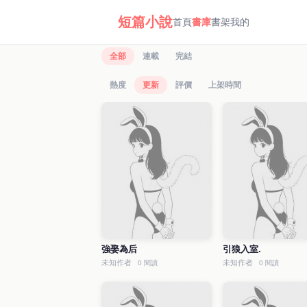
短篇小說
首頁
書庫
書架
我的
全部
連載
完結
熱度
更新
評價
上架時間
強娶為后
引狼入室.
未知作者
未知作者
0 閱讀
0 閱讀