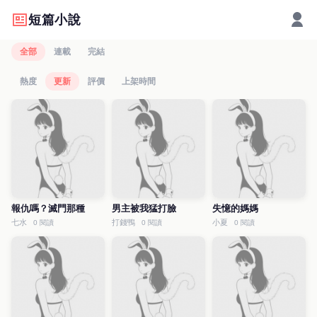
短篇小說
全部
連載
完結
熱度
更新
評價
上架時間
報仇嗎？滅門那種
男主被我猛打臉
失憶的媽媽
七水
打錢鴨
小夏
0 閱讀
0 閱讀
0 閱讀