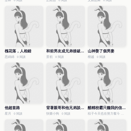
塗林
正經愚
文姬起舞
0 閱讀
0 閱讀
0 閱讀
槐花落，人相錯
和前男友成兄弟後破鏡重圓了
山神娶了個男妻
思綿綿
景初
檀越
0 閱讀
0 閱讀
0 閱讀
他超套路
背著親哥和他兄弟談戀愛了
醋精校霸只饞我的信息素
星月
快樂小狗
桔子今天也在努力奮斗
0 閱讀
0 閱讀
0 閱讀