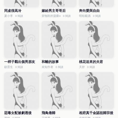
同桌很高冷
嫁給男主哥哥后
奔向愛與自由
夏小李
穿拖鞋的菠蘿o
明桂載酒
0 閱讀
0 閱讀
0 閱讀
一桿子戳出個男朋友
和離的故事
桃花送來的夫君
顧雲生
未知作者
天舒
0 閱讀
0 閱讀
0 閱讀
惡毒女配被劇透後
飛鳥倦歸
相府真千金認祖歸宗後