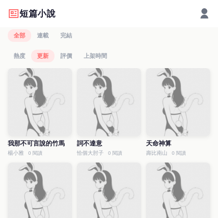
短篇小說
全部
連載
完結
熱度
更新
評價
上架時間
我那不可言說的竹馬
詞不達意
天命神算
楊小雅
恰個大肘子
壽比南山
0 閱讀
0 閱讀
0 閱讀