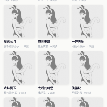
小樓
四月一日
淞淇
0 閱讀
0 閱讀
0 閱讀
星君如月
師兄卑鄙
一拜天地
喜歡糖的少女
妻主萬安
冷酷小腦斧
0 閱讀
0 閱讀
0 閱讀
表妹阿玉
太后的畸戀
傀儡妃
楊沁沁吃瓜
神經晶
不喝奶茶
0 閱讀
0 閱讀
0 閱讀