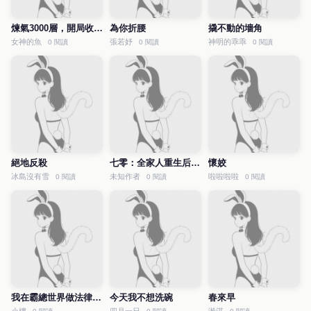
煉氣3000層，開局收女帝為徒
為你折腰
撬不動的墻角
女神的魚
張若妤
神明的乖乖
0 閱讀
0 閱讀
0 閱讀
絕地反殺
七零：全家人重生后就寵我
懷姣
冰島沒有雪
未知作者
啦啦啦啦
0 閱讀
0 閱讀
0 閱讀
我在霸總世界做法律科普
今天我不想洗碗
春來早